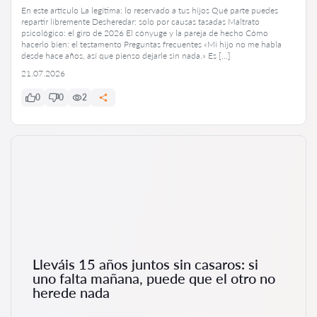
En este artículo La legítima: lo reservado a tus hijos Qué parte puedes
repartir libremente Desheredar: solo por causas tasadas Maltrato
psicológico: el giro de 2026 El cónyuge y la pareja de hecho Cómo
hacerlo bien: el testamento Preguntas frecuentes «Mi hijo no me habla
desde hace años, así que pienso dejarle sin nada.» Es […]
21.07.2026
0
0
2
Lleváis 15 años juntos sin casaros: si
uno falta mañana, puede que el otro no
herede nada