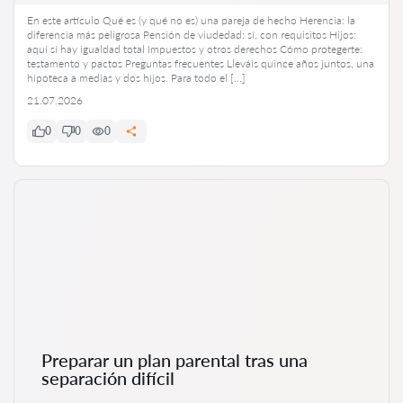
En este artículo Qué es (y qué no es) una pareja de hecho Herencia: la
diferencia más peligrosa Pensión de viudedad: sí, con requisitos Hijos:
aquí sí hay igualdad total Impuestos y otros derechos Cómo protegerte:
testamento y pactos Preguntas frecuentes Lleváis quince años juntos, una
hipoteca a medias y dos hijos. Para todo el […]
21.07.2026
0
0
0
Preparar un plan parental tras una
separación difícil