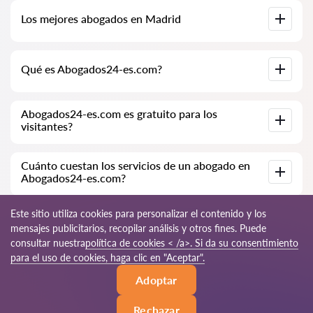
Base de datos completa de abogados en Madrid,
Los mejores abogados en Madrid
especialmente para usted. Biografías completas de los
abogados con números de teléfono.
Tenemos una lista de los mejores abogados en Madrid con
Qué es Abogados24-es.com?
información completa. Precios, opiniones, números de
teléfono y direcciones.
Abogados24-es.com es una empresa jurídica moderna.
Abogados24-es.com es gratuito para los
Ayudamos a personas físicas y jurídicas, así como a empresas
visitantes?
extranjeras.
Sí, el sitio y su uso son gratuitos para los visitantes de Madrid;
Cuánto cuestan los servicios de un abogado en
sin embargo, los servicios y consultas prestados por los
Abogados24-es.com?
abogados son de pago.
El costo de la consulta y los servicios de nuestros
Este sitio utiliza cookies para personalizar el contenido y los
especialistas depende de la complejidad de la cuestión y del
mensajes publicitarios, recopilar análisis y otros fines. Puede
volumen de trabajo; normalmente, la consulta por teléfono
consultar nuestra
política de cookies < /a>. Si da su consentimiento
(en línea) varía de 70 a 150 EUR. El costo del contrato se
discute de forma individual.
© 2026 Abogados24-es.com
para el uso de cookies, haga clic en "Aceptar".
Adoptar
Reglas de uso
Mapa del sitio
Nuestra red mundial
Rechazar