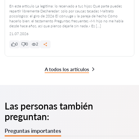
En este artículo La legítima: lo reservado a tus hijos Qué parte puedes
repartir libremente Desheredar: solo por causas tasadas Maltrato
psicológico: el giro de 2026 El cónyuge y la pareja de hecho Cómo
hacerlo bien: el testamento Preguntas frecuentes «Mi hijo no me habla
desde hace años, así que pienso dejarle sin nada.» Es […]
21.07.2026
0
0
2
A todos los artículos
Las personas también
preguntan:
Preguntas importantes