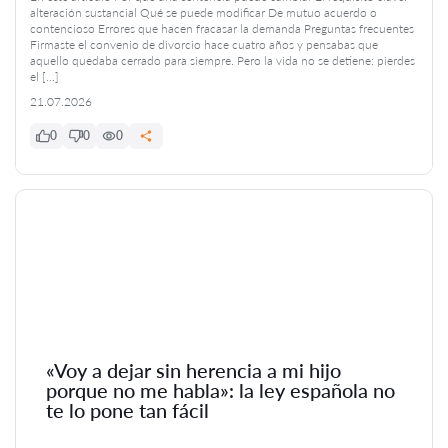
alteración sustancial Qué se puede modificar De mutuo acuerdo o
contencioso Errores que hacen fracasar la demanda Preguntas frecuentes
Firmaste el convenio de divorcio hace cuatro años y pensabas que
aquello quedaba cerrado para siempre. Pero la vida no se detiene: pierdes
el […]
21.07.2026
0
0
0
«Voy a dejar sin herencia a mi hijo
porque no me habla»: la ley española no
te lo pone tan fácil