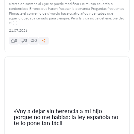
alteración sustancial Qué se puede modificar De mutuo acuerdo o
contencioso Errores que hacen fracasar la demanda Preguntas frecuentes
Firmaste el convenio de divorcio hace cuatro años y pensabas que
aquello quedaba cerrado para siempre. Pero la vida no se detiene: pierdes
el […]
21.07.2026
0
0
0
«Voy a dejar sin herencia a mi hijo
porque no me habla»: la ley española no
te lo pone tan fácil