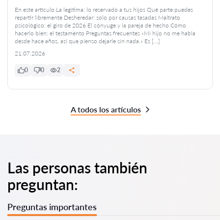
En este artículo La legítima: lo reservado a tus hijos Qué parte puedes
repartir libremente Desheredar: solo por causas tasadas Maltrato
psicológico: el giro de 2026 El cónyuge y la pareja de hecho Cómo
hacerlo bien: el testamento Preguntas frecuentes «Mi hijo no me habla
desde hace años, así que pienso dejarle sin nada.» Es […]
21.07.2026
0
0
2
A todos los artículos
Las personas también
preguntan:
Preguntas importantes