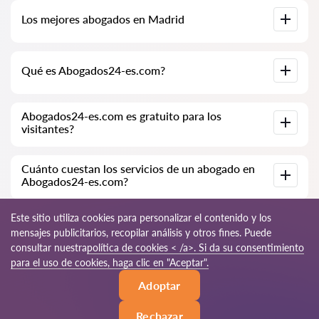
Base de datos completa de abogados en Madrid,
Los mejores abogados en Madrid
especialmente para usted. Biografías completas de los
abogados con números de teléfono.
Tenemos una lista de los mejores abogados en Madrid con
Qué es Abogados24-es.com?
información completa. Precios, opiniones, números de
teléfono y direcciones.
Abogados24-es.com es una empresa jurídica moderna.
Abogados24-es.com es gratuito para los
Ayudamos a personas físicas y jurídicas, así como a empresas
visitantes?
extranjeras.
Sí, el sitio y su uso son gratuitos para los visitantes de Madrid;
Cuánto cuestan los servicios de un abogado en
sin embargo, los servicios y consultas prestados por los
Abogados24-es.com?
abogados son de pago.
El costo de la consulta y los servicios de nuestros
Este sitio utiliza cookies para personalizar el contenido y los
especialistas depende de la complejidad de la cuestión y del
mensajes publicitarios, recopilar análisis y otros fines. Puede
volumen de trabajo; normalmente, la consulta por teléfono
consultar nuestra
política de cookies < /a>. Si da su consentimiento
(en línea) varía de 70 a 150 EUR. El costo del contrato se
discute de forma individual.
© 2026 Abogados24-es.com
para el uso de cookies, haga clic en "Aceptar".
Adoptar
Reglas de uso
Mapa del sitio
Nuestra red mundial
Rechazar