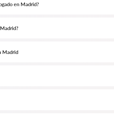
bogado en Madrid?
 70 EUR y pueden ser más altas (los precios pueden variar según la com
 Madrid?
eda de abogados Abogados24-es.com de forma completamente gratuita. E
 especialista son gratuitos, mientras que la consulta y los servicios pro
n Madrid
luyendo el análisis de documentos del caso. Lista de la Orden de Abogado
almente para usted. Biografías completas de los abogados con números 
on información completa. Precios, opiniones, números de teléfono y dir