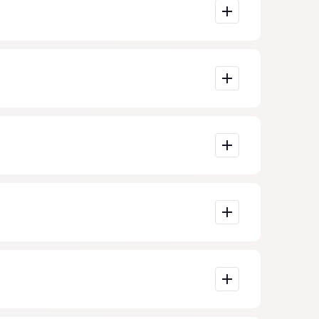
plejidad de la
s importante
porcionados por
s en Madrid.
de teléfono.
ecciones.