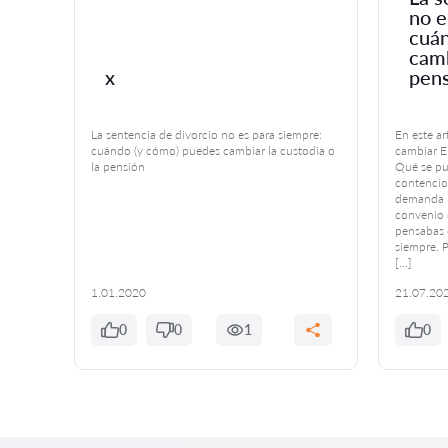
no e
 tu
cuán
camb
x
pen
La sentencia de divorcio no es para siempre:
En este a
voca a
cuándo (y cómo) puedes cambiar la custodia o
cambiar El
la pensión
Qué se pu
iencias
contencio
ritorio
demanda P
te
convenio 
ente
pensabas 
siempre. P
[…]
1.01.2020
21.07.20
0
0
1
0