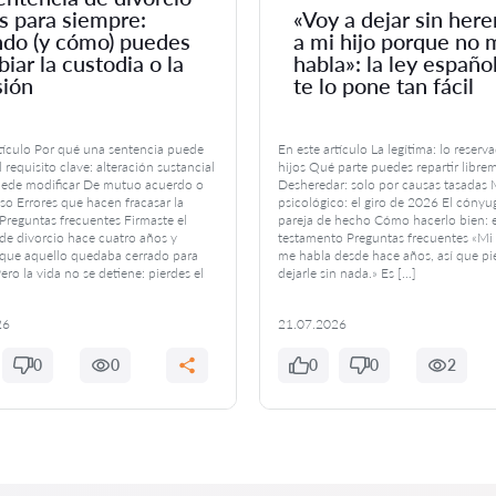
s para siempre:
«Voy a dejar sin here
do (y cómo) puedes
a mi hijo porque no 
iar la custodia o la
habla»: la ley españo
sión
te lo pone tan fácil
rtículo Por qué una sentencia puede
En este artículo La legítima: lo reserv
 requisito clave: alteración sustancial
hijos Qué parte puedes repartir libre
ede modificar De mutuo acuerdo o
Desheredar: solo por causas tasadas 
so Errores que hacen fracasar la
psicológico: el giro de 2026 El cónyug
reguntas frecuentes Firmaste el
pareja de hecho Cómo hacerlo bien: e
de divorcio hace cuatro años y
testamento Preguntas frecuentes «Mi 
que aquello quedaba cerrado para
me habla desde hace años, así que p
ero la vida no se detiene: pierdes el
dejarle sin nada.» Es […]
26
21.07.2026
0
0
0
0
2