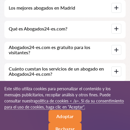
Base de datos completa de abogados en Madrid,
Los mejores abogados en Madrid
especialmente para usted. Biografías completas de los
abogados con números de teléfono.
Tenemos una lista de los mejores abogados en Madrid con
Qué es Abogados24-es.com?
información completa. Precios, opiniones, números de
teléfono y direcciones.
Abogados24-es.com es una empresa jurídica moderna.
Abogados24-es.com es gratuito para los
Ayudamos a personas físicas y jurídicas, así como a empresas
visitantes?
extranjeras.
Sí, el sitio y su uso son gratuitos para los visitantes de Madrid;
Cuánto cuestan los servicios de un abogado en
sin embargo, los servicios y consultas prestados por los
Abogados24-es.com?
abogados son de pago.
El costo de la consulta y los servicios de nuestros
Este sitio utiliza cookies para personalizar el contenido y los
especialistas depende de la complejidad de la cuestión y del
mensajes publicitarios, recopilar análisis y otros fines. Puede
volumen de trabajo; normalmente, la consulta por teléfono
consultar nuestra
política de cookies < /a>. Si da su consentimiento
(en línea) varía de 70 a 150 EUR. El costo del contrato se
discute de forma individual.
© 2026 Abogados24-es.com
para el uso de cookies, haga clic en "Aceptar".
Adoptar
Reglas de uso
Mapa del sitio
Nuestra red mundial
Rechazar