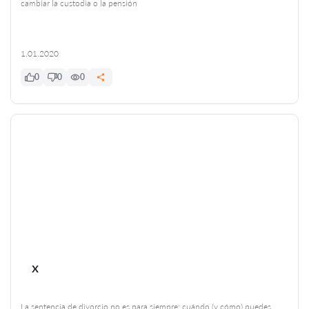
cambiar la custodia o la pensión
1.01.2020
0
0
0
x
La sentencia de divorcio no es para siempre: cuándo (y cómo) puedes