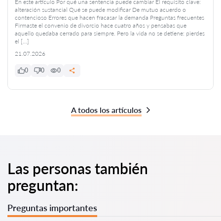
En este artículo Por qué una sentencia puede cambiar El requisito clave:
alteración sustancial Qué se puede modificar De mutuo acuerdo o
contencioso Errores que hacen fracasar la demanda Preguntas frecuentes
Firmaste el convenio de divorcio hace cuatro años y pensabas que
aquello quedaba cerrado para siempre. Pero la vida no se detiene: pierdes
el […]
21.07.2026
0
0
0
A todos los artículos
Las personas también
preguntan:
Preguntas importantes