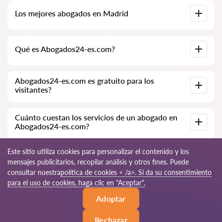
Base de datos completa de abogados en Madrid,
Los mejores abogados en Madrid
especialmente para usted. Biografías completas de los
abogados con números de teléfono.
Tenemos una lista de los mejores abogados en Madrid con
Qué es Abogados24-es.com?
información completa. Precios, opiniones, números de
teléfono y direcciones.
Abogados24-es.com es una empresa jurídica moderna.
Abogados24-es.com es gratuito para los
Ayudamos a personas físicas y jurídicas, así como a empresas
visitantes?
extranjeras.
Sí, el sitio y su uso son gratuitos para los visitantes de Madrid;
Cuánto cuestan los servicios de un abogado en
sin embargo, los servicios y consultas prestados por los
Abogados24-es.com?
abogados son de pago.
El costo de la consulta y los servicios de nuestros
Este sitio utiliza cookies para personalizar el contenido y los
especialistas depende de la complejidad de la cuestión y del
mensajes publicitarios, recopilar análisis y otros fines. Puede
volumen de trabajo; normalmente, la consulta por teléfono
consultar nuestra
política de cookies < /a>. Si da su consentimiento
(en línea) varía de 70 a 150 EUR. El costo del contrato se
discute de forma individual.
© 2026 Abogados24-es.com
para el uso de cookies, haga clic en "Aceptar".
Adoptar
Reglas de uso
Mapa del sitio
Nuestra red mundial
Rechazar