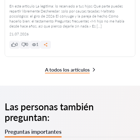
En este artículo La legítima: lo reservado a tus hijos Qué parte puedes
repartir libremente Desheredar: solo por causas tasadas Maltrato
psicológico: el giro de 2026 El cónyuge y la pareja de hecho Cómo
hacerlo bien: el testamento Preguntas frecuentes «Mi hijo no me habla
desde hace años, así que pienso dejarle sin nada.» Es […]
21.07.2026
0
0
1
A todos los artículos
Las personas también
preguntan:
Preguntas importantes