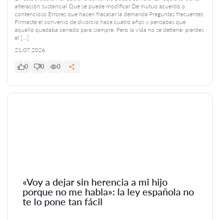
alteración sustancial Qué se puede modificar De mutuo acuerdo o
contencioso Errores que hacen fracasar la demanda Preguntas frecuentes
Firmaste el convenio de divorcio hace cuatro años y pensabas que
aquello quedaba cerrado para siempre. Pero la vida no se detiene: pierdes
el […]
21.07.2026
0
0
0
«Voy a dejar sin herencia a mi hijo
porque no me habla»: la ley española no
te lo pone tan fácil