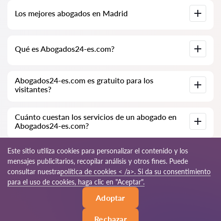
Base de datos completa de abogados en Madrid,
Los mejores abogados en Madrid
especialmente para usted. Biografías completas de los
abogados con números de teléfono.
Tenemos una lista de los mejores abogados en Madrid con
Qué es Abogados24-es.com?
información completa. Precios, opiniones, números de
teléfono y direcciones.
Abogados24-es.com es una empresa jurídica moderna.
Abogados24-es.com es gratuito para los
Ayudamos a personas físicas y jurídicas, así como a empresas
visitantes?
extranjeras.
Sí, el sitio y su uso son gratuitos para los visitantes de Madrid;
Cuánto cuestan los servicios de un abogado en
sin embargo, los servicios y consultas prestados por los
Abogados24-es.com?
abogados son de pago.
El costo de la consulta y los servicios de nuestros
Este sitio utiliza cookies para personalizar el contenido y los
especialistas depende de la complejidad de la cuestión y del
mensajes publicitarios, recopilar análisis y otros fines. Puede
volumen de trabajo; normalmente, la consulta por teléfono
consultar nuestra
política de cookies < /a>. Si da su consentimiento
(en línea) varía de 70 a 150 EUR. El costo del contrato se
discute de forma individual.
© 2026 Abogados24-es.com
para el uso de cookies, haga clic en "Aceptar".
Adoptar
Reglas de uso
Mapa del sitio
Nuestra red mundial
Rechazar