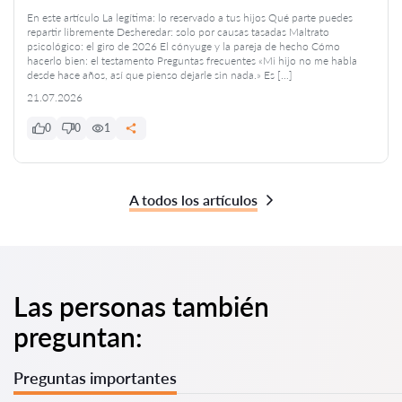
En este artículo La legítima: lo reservado a tus hijos Qué parte puedes
repartir libremente Desheredar: solo por causas tasadas Maltrato
psicológico: el giro de 2026 El cónyuge y la pareja de hecho Cómo
hacerlo bien: el testamento Preguntas frecuentes «Mi hijo no me habla
desde hace años, así que pienso dejarle sin nada.» Es […]
21.07.2026
0
0
1
A todos los artículos
Las personas también
preguntan:
Preguntas importantes