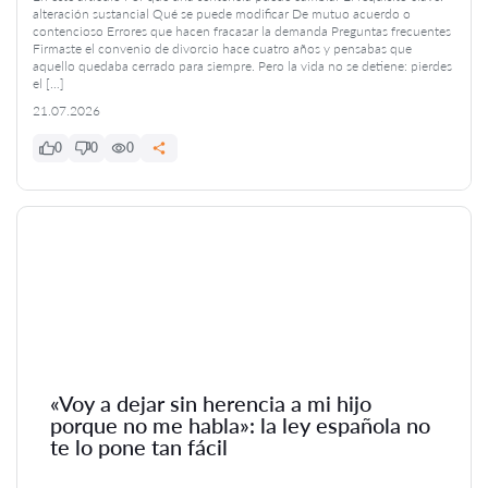
alteración sustancial Qué se puede modificar De mutuo acuerdo o
contencioso Errores que hacen fracasar la demanda Preguntas frecuentes
Firmaste el convenio de divorcio hace cuatro años y pensabas que
aquello quedaba cerrado para siempre. Pero la vida no se detiene: pierdes
el […]
21.07.2026
0
0
0
«Voy a dejar sin herencia a mi hijo
porque no me habla»: la ley española no
te lo pone tan fácil