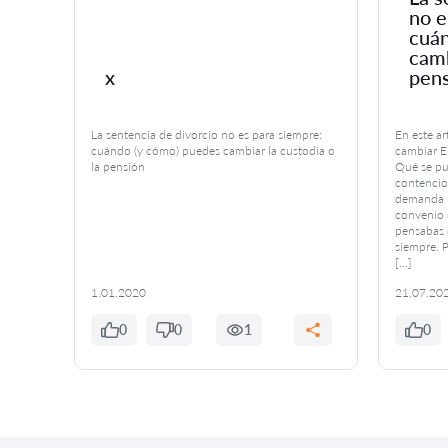
no e
 tu
cuán
camb
x
pen
La sentencia de divorcio no es para siempre:
En este a
voca a
cuándo (y cómo) puedes cambiar la custodia o
cambiar El
la pensión
Qué se pu
iencias
contencio
ritorio
demanda P
te
convenio 
ente
pensabas 
siempre. P
[…]
1.01.2020
21.07.20
0
0
1
0