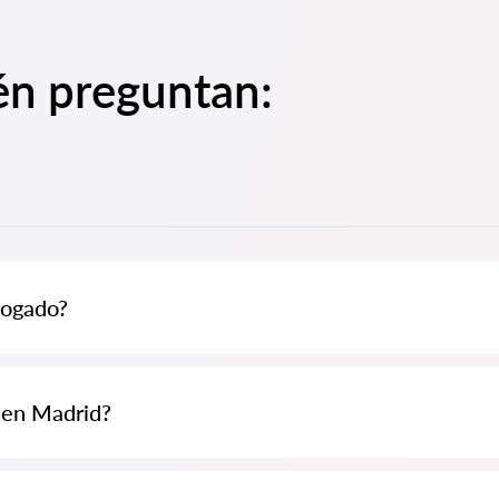
én preguntan:
bogado?
nas deciden visitar a un abogado cuando enfrentan dificultades significa
nudo solicitada cuando el caso ya está en el tribunal o en una institució
 en Madrid?
ya ha sido perdido. Por lo tanto, recomendamos no retrasar la consulta y
inan por el volumen de trabajo y la complejidad del caso. En promedio, los
datos según las calificaciones y opiniones. Muchos tienen ejemplos de tr