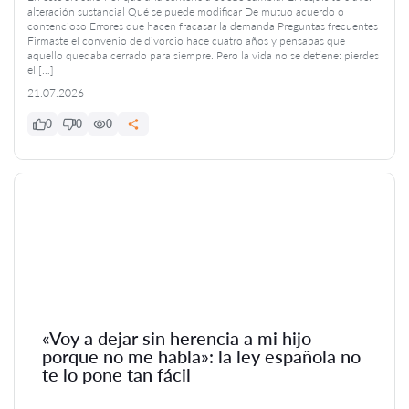
alteración sustancial Qué se puede modificar De mutuo acuerdo o
contencioso Errores que hacen fracasar la demanda Preguntas frecuentes
Firmaste el convenio de divorcio hace cuatro años y pensabas que
aquello quedaba cerrado para siempre. Pero la vida no se detiene: pierdes
el […]
21.07.2026
0
0
0
«Voy a dejar sin herencia a mi hijo
porque no me habla»: la ley española no
te lo pone tan fácil