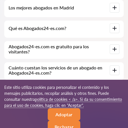
Base de datos completa de abogados en Madrid,
Los mejores abogados en Madrid
especialmente para usted. Biografías completas de los
abogados con números de teléfono.
Tenemos una lista de los mejores abogados en Madrid con
Qué es Abogados24-es.com?
información completa. Precios, opiniones, números de
teléfono y direcciones.
Abogados24-es.com es una empresa jurídica moderna.
Abogados24-es.com es gratuito para los
Ayudamos a personas físicas y jurídicas, así como a empresas
visitantes?
extranjeras.
Sí, el sitio y su uso son gratuitos para los visitantes de Madrid;
Cuánto cuestan los servicios de un abogado en
sin embargo, los servicios y consultas prestados por los
Abogados24-es.com?
abogados son de pago.
El costo de la consulta y los servicios de nuestros
Este sitio utiliza cookies para personalizar el contenido y los
especialistas depende de la complejidad de la cuestión y del
mensajes publicitarios, recopilar análisis y otros fines. Puede
volumen de trabajo; normalmente, la consulta por teléfono
consultar nuestra
política de cookies < /a>. Si da su consentimiento
(en línea) varía de 70 a 150 EUR. El costo del contrato se
discute de forma individual.
© 2026 Abogados24-es.com
para el uso de cookies, haga clic en "Aceptar".
Adoptar
Reglas de uso
Mapa del sitio
Nuestra red mundial
Rechazar