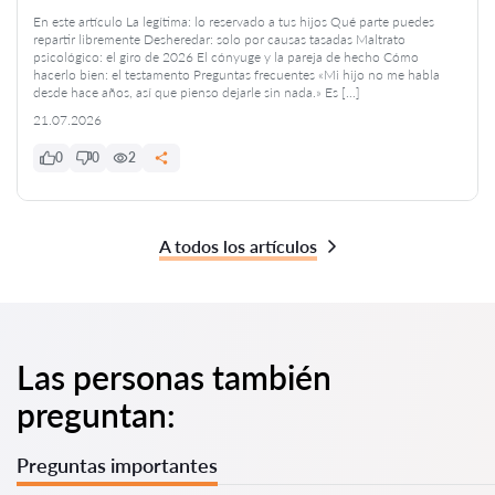
En este artículo La legítima: lo reservado a tus hijos Qué parte puedes
repartir libremente Desheredar: solo por causas tasadas Maltrato
psicológico: el giro de 2026 El cónyuge y la pareja de hecho Cómo
hacerlo bien: el testamento Preguntas frecuentes «Mi hijo no me habla
desde hace años, así que pienso dejarle sin nada.» Es […]
21.07.2026
0
0
2
A todos los artículos
Las personas también
preguntan:
Preguntas importantes