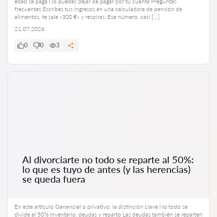
edad se paga No puedes dejar de pagar por tu cuenta Preguntas
frecuentes Escribes tus ingresos en una calculadora de pensión de
alimentos, te sale «300 €» y respiras. Ese número, casi […]
21.07.2026
0
0
3
Al divorciarte no todo se reparte al 50%:
lo que es tuyo de antes (y las herencias)
se queda fuera
En este artículo Ganancial o privativo: la distinción clave No todo se
divide al 50% Inventario, deudas y reparto Las deudas también se reparten