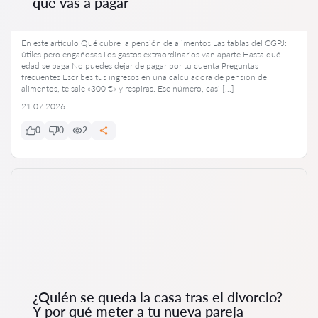
que vas a pagar
En este artículo Qué cubre la pensión de alimentos Las tablas del CGPJ:
útiles pero engañosas Los gastos extraordinarios van aparte Hasta qué
edad se paga No puedes dejar de pagar por tu cuenta Preguntas
frecuentes Escribes tus ingresos en una calculadora de pensión de
alimentos, te sale «300 €» y respiras. Ese número, casi […]
21.07.2026
0
0
2
¿Quién se queda la casa tras el divorcio?
Y por qué meter a tu nueva pareja