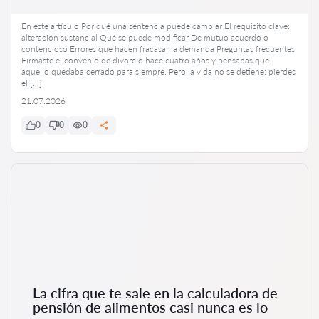
En este artículo Por qué una sentencia puede cambiar El requisito clave:
alteración sustancial Qué se puede modificar De mutuo acuerdo o
contencioso Errores que hacen fracasar la demanda Preguntas frecuentes
Firmaste el convenio de divorcio hace cuatro años y pensabas que
aquello quedaba cerrado para siempre. Pero la vida no se detiene: pierdes
el […]
21.07.2026
0
0
0
La cifra que te sale en la calculadora de
pensión de alimentos casi nunca es lo