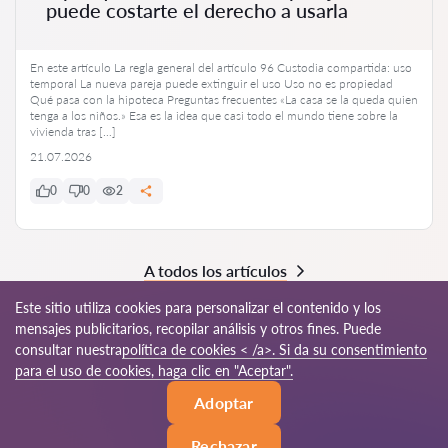
puede costarte el derecho a usarla
En este artículo La regla general del artículo 96 Custodia compartida: uso
temporal La nueva pareja puede extinguir el uso Uso no es propiedad
Qué pasa con la hipoteca Preguntas frecuentes «La casa se la queda quien
tenga a los niños.» Esa es la idea que casi todo el mundo tiene sobre la
vivienda tras […]
21.07.2026
0
0
2
A todos los artículos
Este sitio utiliza cookies para personalizar el contenido y los
mensajes publicitarios, recopilar análisis y otros fines. Puede
consultar nuestra
política de cookies < /a>. Si da su consentimiento
© 2026 Abogados24-es.com
para el uso de cookies, haga clic en "Aceptar".
Adoptar
Reglas de uso
Mapa del sitio
Nuestra red mundial
Rechazar