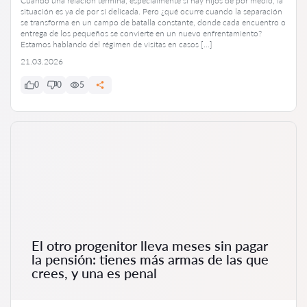
Cuando una relación termina, especialmente si hay hijos de por medio, la
situación es ya de por sí delicada. Pero ¿qué ocurre cuando la separación
se transforma en un campo de batalla constante, donde cada encuentro o
entrega de los pequeños se convierte en un nuevo enfrentamiento?
Estamos hablando del régimen de visitas en casos […]
21.03.2026
0
0
5
El otro progenitor lleva meses sin pagar
la pensión: tienes más armas de las que
crees, y una es penal