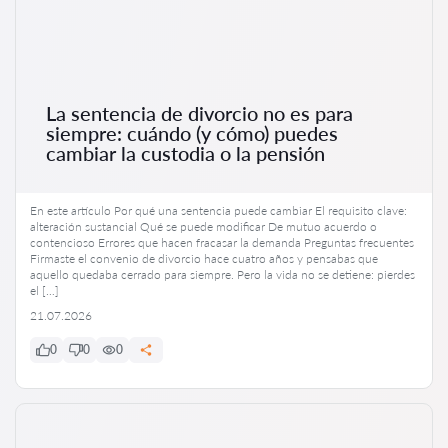
La sentencia de divorcio no es para
siempre: cuándo (y cómo) puedes
cambiar la custodia o la pensión
En este artículo Por qué una sentencia puede cambiar El requisito clave:
alteración sustancial Qué se puede modificar De mutuo acuerdo o
contencioso Errores que hacen fracasar la demanda Preguntas frecuentes
Firmaste el convenio de divorcio hace cuatro años y pensabas que
aquello quedaba cerrado para siempre. Pero la vida no se detiene: pierdes
el […]
21.07.2026
0
0
0