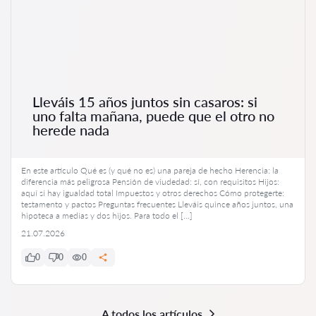
Lleváis 15 años juntos sin casaros: si
uno falta mañana, puede que el otro no
herede nada
En este artículo Qué es (y qué no es) una pareja de hecho Herencia: la
diferencia más peligrosa Pensión de viudedad: sí, con requisitos Hijos:
aquí sí hay igualdad total Impuestos y otros derechos Cómo protegerte:
testamento y pactos Preguntas frecuentes Lleváis quince años juntos, una
hipoteca a medias y dos hijos. Para todo el […]
21.07.2026
0
0
0
A todos los artículos