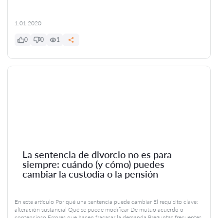
1.01.2020
0
0
1
La sentencia de divorcio no es para
siempre: cuándo (y cómo) puedes
cambiar la custodia o la pensión
En este artículo Por qué una sentencia puede cambiar El requisito clave:
alteración sustancial Qué se puede modificar De mutuo acuerdo o
contencioso Errores que hacen fracasar la demanda Preguntas frecuentes