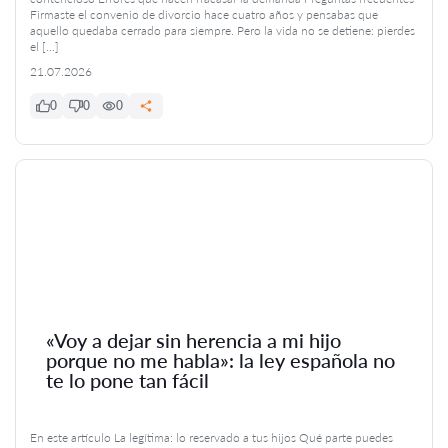
Firmaste el convenio de divorcio hace cuatro años y pensabas que
aquello quedaba cerrado para siempre. Pero la vida no se detiene: pierdes
el […]
21.07.2026
0
0
0
«Voy a dejar sin herencia a mi hijo
porque no me habla»: la ley española no
te lo pone tan fácil
En este artículo La legítima: lo reservado a tus hijos Qué parte puedes