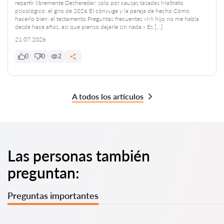
repartir libremente Desheredar: solo por causas tasadas Maltrato
psicológico: el giro de 2026 El cónyuge y la pareja de hecho Cómo
hacerlo bien: el testamento Preguntas frecuentes «Mi hijo no me habla
desde hace años, así que pienso dejarle sin nada.» Es […]
21.07.2026
0
0
2
A todos los artículos
Las personas también
preguntan:
Preguntas importantes