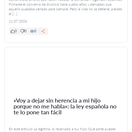
Firmaste el convenio de divorcio hace cuatro años y pensabas que
aquello quedaba cerrado para siempre. Pero la vida no se detiene: pierdes
el […]
21.07.2026
0
0
0
«Voy a dejar sin herencia a mi hijo
porque no me habla»: la ley española no
te lo pone tan fácil
En este artículo La legítima: lo reservado a tus hijos Qué parte puedes