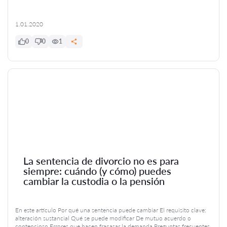
1.01.2020
0
0
1
La sentencia de divorcio no es para
siempre: cuándo (y cómo) puedes
cambiar la custodia o la pensión
En este artículo Por qué una sentencia puede cambiar El requisito clave:
alteración sustancial Qué se puede modificar De mutuo acuerdo o
contencioso Errores que hacen fracasar la demanda Preguntas frecuentes