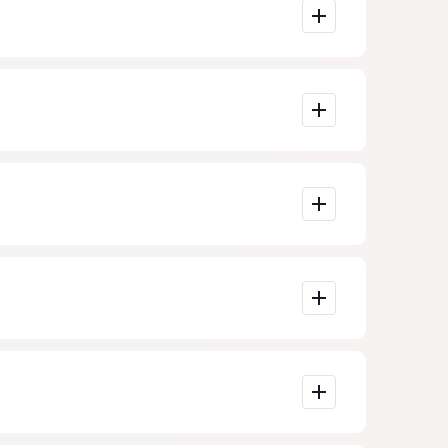
plejidad de la
s importante
porcionados por
s en Madrid.
de teléfono.
ecciones.