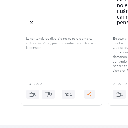
no e
 tu
cuán
camb
x
pen
La sentencia de divorcio no es para siempre:
En este a
voca a
cuándo (y cómo) puedes cambiar la custodia o
cambiar El
la pensión
Qué se pu
iencias
contencio
ritorio
demanda P
te
convenio 
ente
pensabas 
siempre. P
[…]
1.01.2020
21.07.20
0
0
1
0