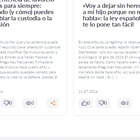
s para siempre:
«Voy a dejar sin here
do (y cómo) puedes
a mi hijo porque no 
iar la custodia o la
habla»: la ley españo
sión
te lo pone tan fácil
rtículo Por qué una sentencia puede
En este artículo La legítima: lo reserv
 requisito clave: alteración sustancial
hijos Qué parte puedes repartir libre
ede modificar De mutuo acuerdo o
Desheredar: solo por causas tasadas 
so Errores que hacen fracasar la
psicológico: el giro de 2026 El cónyug
reguntas frecuentes Firmaste el
pareja de hecho Cómo hacerlo bien: e
de divorcio hace cuatro años y
testamento Preguntas frecuentes «Mi 
que aquello quedaba cerrado para
me habla desde hace años, así que p
ero la vida no se detiene: pierdes el
dejarle sin nada.» Es […]
26
21.07.2026
0
0
0
0
2