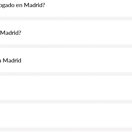
bogado en Madrid?
 70 EUR y pueden ser más altas (los precios pueden variar según la com
 Madrid?
eda de abogados Abogados24-es.com de forma completamente gratuita. E
 especialista son gratuitos, mientras que la consulta y los servicios pro
n Madrid
luyendo el análisis de documentos del caso. Lista de la Orden de Abogado
almente para usted. Biografías completas de los abogados con números 
on información completa. Precios, opiniones, números de teléfono y dir