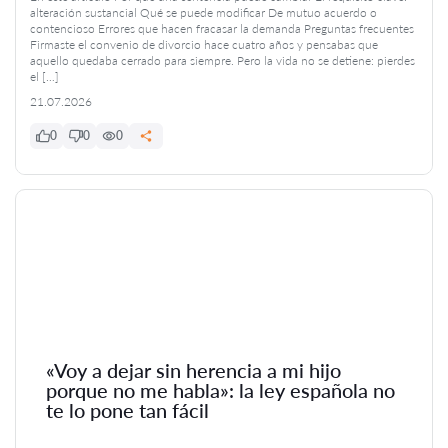
alteración sustancial Qué se puede modificar De mutuo acuerdo o
contencioso Errores que hacen fracasar la demanda Preguntas frecuentes
Firmaste el convenio de divorcio hace cuatro años y pensabas que
aquello quedaba cerrado para siempre. Pero la vida no se detiene: pierdes
el […]
21.07.2026
0
0
0
«Voy a dejar sin herencia a mi hijo
porque no me habla»: la ley española no
te lo pone tan fácil