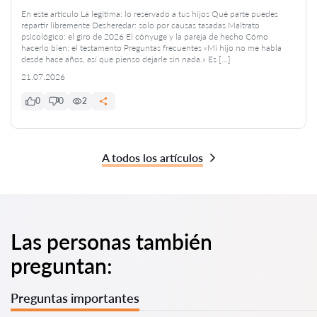
En este artículo La legítima: lo reservado a tus hijos Qué parte puedes
repartir libremente Desheredar: solo por causas tasadas Maltrato
psicológico: el giro de 2026 El cónyuge y la pareja de hecho Cómo
hacerlo bien: el testamento Preguntas frecuentes «Mi hijo no me habla
desde hace años, así que pienso dejarle sin nada.» Es […]
21.07.2026
0
0
2
A todos los artículos
Las personas también
preguntan:
Preguntas importantes