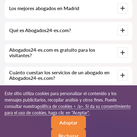
Base de datos completa de abogados en Madrid,
Los mejores abogados en Madrid
especialmente para usted. Biografías completas de los
abogados con números de teléfono.
Tenemos una lista de los mejores abogados en Madrid con
Qué es Abogados24-es.com?
información completa. Precios, opiniones, números de
teléfono y direcciones.
Abogados24-es.com es una empresa jurídica moderna.
Abogados24-es.com es gratuito para los
Ayudamos a personas físicas y jurídicas, así como a empresas
visitantes?
extranjeras.
Sí, el sitio y su uso son gratuitos para los visitantes de Madrid;
Cuánto cuestan los servicios de un abogado en
sin embargo, los servicios y consultas prestados por los
Abogados24-es.com?
abogados son de pago.
El costo de la consulta y los servicios de nuestros
Este sitio utiliza cookies para personalizar el contenido y los
especialistas depende de la complejidad de la cuestión y del
mensajes publicitarios, recopilar análisis y otros fines. Puede
volumen de trabajo; normalmente, la consulta por teléfono
consultar nuestra
política de cookies < /a>. Si da su consentimiento
(en línea) varía de 70 a 150 EUR. El costo del contrato se
discute de forma individual.
© 2026 Abogados24-es.com
para el uso de cookies, haga clic en "Aceptar".
Adoptar
Reglas de uso
Mapa del sitio
Nuestra red mundial
Rechazar