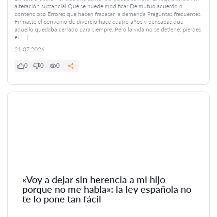
alteración sustancial Qué se puede modificar De mutuo acuerdo o
contencioso Errores que hacen fracasar la demanda Preguntas frecuentes
Firmaste el convenio de divorcio hace cuatro años y pensabas que
aquello quedaba cerrado para siempre. Pero la vida no se detiene: pierdes
el […]
21.07.2026
0
0
0
«Voy a dejar sin herencia a mi hijo
porque no me habla»: la ley española no
te lo pone tan fácil