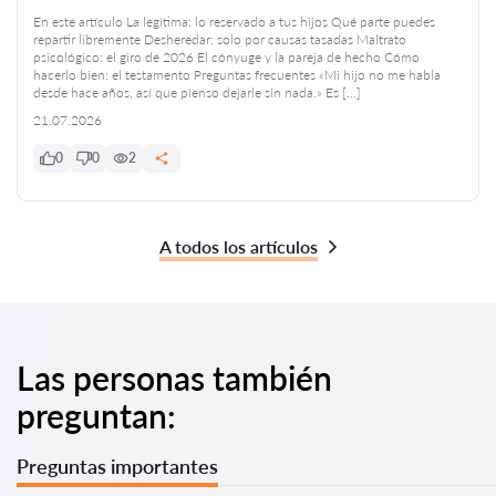
En este artículo La legítima: lo reservado a tus hijos Qué parte puedes
repartir libremente Desheredar: solo por causas tasadas Maltrato
psicológico: el giro de 2026 El cónyuge y la pareja de hecho Cómo
hacerlo bien: el testamento Preguntas frecuentes «Mi hijo no me habla
desde hace años, así que pienso dejarle sin nada.» Es […]
21.07.2026
0
0
2
A todos los artículos
Las personas también
preguntan:
Preguntas importantes