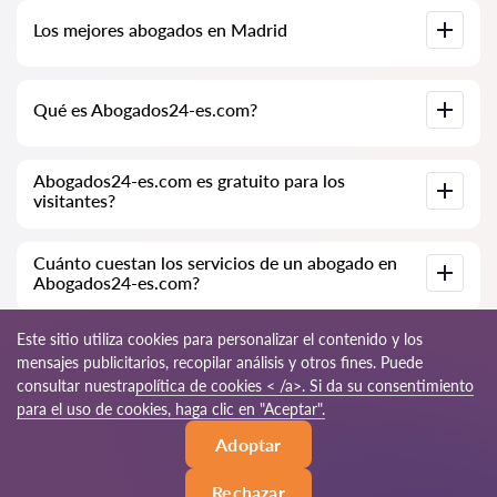
Base de datos completa de abogados en Madrid,
Los mejores abogados en Madrid
especialmente para usted. Biografías completas de los
abogados con números de teléfono.
Tenemos una lista de los mejores abogados en Madrid con
Qué es Abogados24-es.com?
información completa. Precios, opiniones, números de
teléfono y direcciones.
Abogados24-es.com es una empresa jurídica moderna.
Abogados24-es.com es gratuito para los
Ayudamos a personas físicas y jurídicas, así como a empresas
visitantes?
extranjeras.
Sí, el sitio y su uso son gratuitos para los visitantes de Madrid;
Cuánto cuestan los servicios de un abogado en
sin embargo, los servicios y consultas prestados por los
Abogados24-es.com?
abogados son de pago.
El costo de la consulta y los servicios de nuestros
Este sitio utiliza cookies para personalizar el contenido y los
especialistas depende de la complejidad de la cuestión y del
mensajes publicitarios, recopilar análisis y otros fines. Puede
volumen de trabajo; normalmente, la consulta por teléfono
consultar nuestra
política de cookies < /a>. Si da su consentimiento
(en línea) varía de 70 a 150 EUR. El costo del contrato se
discute de forma individual.
© 2026 Abogados24-es.com
para el uso de cookies, haga clic en "Aceptar".
Adoptar
Reglas de uso
Mapa del sitio
Nuestra red mundial
Rechazar