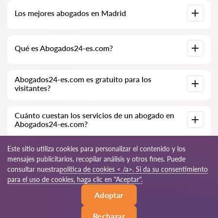
Base de datos completa de abogados en Madrid,
Los mejores abogados en Madrid
especialmente para usted. Biografías completas de los
abogados con números de teléfono.
Tenemos una lista de los mejores abogados en Madrid con
Qué es Abogados24-es.com?
información completa. Precios, opiniones, números de
teléfono y direcciones.
Abogados24-es.com es una empresa jurídica moderna.
Abogados24-es.com es gratuito para los
Ayudamos a personas físicas y jurídicas, así como a empresas
visitantes?
extranjeras.
Sí, el sitio y su uso son gratuitos para los visitantes de Madrid;
Cuánto cuestan los servicios de un abogado en
sin embargo, los servicios y consultas prestados por los
Abogados24-es.com?
abogados son de pago.
El costo de la consulta y los servicios de nuestros
Este sitio utiliza cookies para personalizar el contenido y los
especialistas depende de la complejidad de la cuestión y del
mensajes publicitarios, recopilar análisis y otros fines. Puede
volumen de trabajo; normalmente, la consulta por teléfono
consultar nuestra
política de cookies < /a>. Si da su consentimiento
(en línea) varía de 70 a 150 EUR. El costo del contrato se
discute de forma individual.
© 2026 Abogados24-es.com
para el uso de cookies, haga clic en "Aceptar".
Adoptar
Reglas de uso
Mapa del sitio
Nuestra red mundial
Rechazar