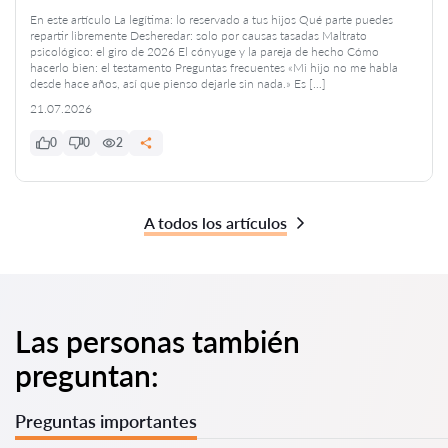
En este artículo La legítima: lo reservado a tus hijos Qué parte puedes
repartir libremente Desheredar: solo por causas tasadas Maltrato
psicológico: el giro de 2026 El cónyuge y la pareja de hecho Cómo
hacerlo bien: el testamento Preguntas frecuentes «Mi hijo no me habla
desde hace años, así que pienso dejarle sin nada.» Es […]
21.07.2026
0
0
2
A todos los artículos
Las personas también
preguntan:
Preguntas importantes