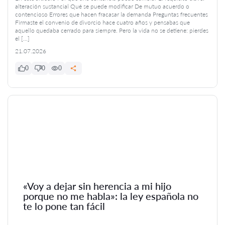
alteración sustancial Qué se puede modificar De mutuo acuerdo o
contencioso Errores que hacen fracasar la demanda Preguntas frecuentes
Firmaste el convenio de divorcio hace cuatro años y pensabas que
aquello quedaba cerrado para siempre. Pero la vida no se detiene: pierdes
el […]
21.07.2026
0
0
0
«Voy a dejar sin herencia a mi hijo
porque no me habla»: la ley española no
te lo pone tan fácil