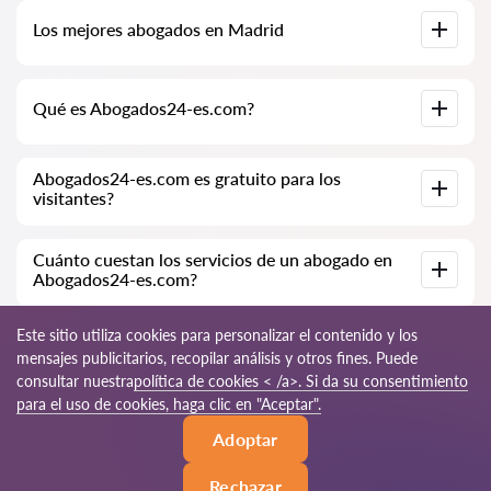
Base de datos completa de abogados en Madrid,
Los mejores abogados en Madrid
especialmente para usted. Biografías completas de los
abogados con números de teléfono.
Tenemos una lista de los mejores abogados en Madrid con
Qué es Abogados24-es.com?
información completa. Precios, opiniones, números de
teléfono y direcciones.
Abogados24-es.com es una empresa jurídica moderna.
Abogados24-es.com es gratuito para los
Ayudamos a personas físicas y jurídicas, así como a empresas
visitantes?
extranjeras.
Sí, el sitio y su uso son gratuitos para los visitantes de Madrid;
Cuánto cuestan los servicios de un abogado en
sin embargo, los servicios y consultas prestados por los
Abogados24-es.com?
abogados son de pago.
El costo de la consulta y los servicios de nuestros
Este sitio utiliza cookies para personalizar el contenido y los
especialistas depende de la complejidad de la cuestión y del
mensajes publicitarios, recopilar análisis y otros fines. Puede
volumen de trabajo; normalmente, la consulta por teléfono
consultar nuestra
política de cookies < /a>. Si da su consentimiento
(en línea) varía de 70 a 150 EUR. El costo del contrato se
discute de forma individual.
© 2026 Abogados24-es.com
para el uso de cookies, haga clic en "Aceptar".
Adoptar
Reglas de uso
Mapa del sitio
Nuestra red mundial
Rechazar