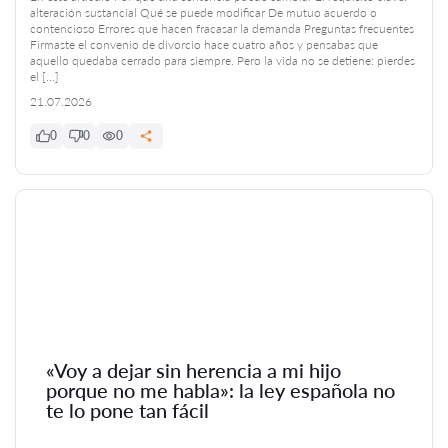
alteración sustancial Qué se puede modificar De mutuo acuerdo o
contencioso Errores que hacen fracasar la demanda Preguntas frecuentes
Firmaste el convenio de divorcio hace cuatro años y pensabas que
aquello quedaba cerrado para siempre. Pero la vida no se detiene: pierdes
el […]
21.07.2026
0
0
0
«Voy a dejar sin herencia a mi hijo
porque no me habla»: la ley española no
te lo pone tan fácil