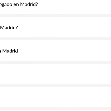
bogado en Madrid?
 70 EUR y pueden ser más altas (los precios pueden variar según la com
 Madrid?
eda de abogados Abogados24-es.com de forma completamente gratuita. E
 especialista son gratuitos, mientras que la consulta y los servicios pro
n Madrid
luyendo el análisis de documentos del caso. Lista de la Orden de Abogado
almente para usted. Biografías completas de los abogados con números 
on información completa. Precios, opiniones, números de teléfono y dir