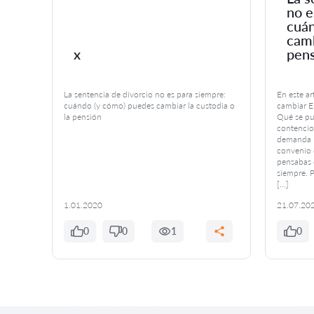
no e
 tu
cuán
camb
x
pen
La sentencia de divorcio no es para siempre:
En este a
voca a
cuándo (y cómo) puedes cambiar la custodia o
cambiar El
la pensión
Qué se pu
iencias
contencio
ritorio
demanda P
te
convenio 
ente
pensabas 
siempre. P
[…]
1.01.2020
21.07.20
0
0
1
0