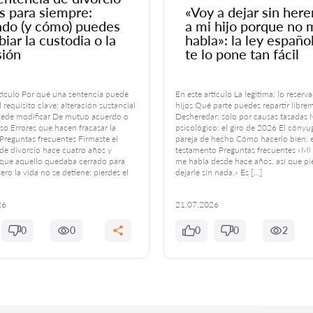
s para siempre:
«Voy a dejar sin here
do (y cómo) puedes
a mi hijo porque no 
iar la custodia o la
habla»: la ley españo
sión
te lo pone tan fácil
rtículo Por qué una sentencia puede
En este artículo La legítima: lo reserv
 requisito clave: alteración sustancial
hijos Qué parte puedes repartir libre
ede modificar De mutuo acuerdo o
Desheredar: solo por causas tasadas 
so Errores que hacen fracasar la
psicológico: el giro de 2026 El cónyug
reguntas frecuentes Firmaste el
pareja de hecho Cómo hacerlo bien: e
de divorcio hace cuatro años y
testamento Preguntas frecuentes «Mi 
que aquello quedaba cerrado para
me habla desde hace años, así que p
ero la vida no se detiene: pierdes el
dejarle sin nada.» Es […]
26
21.07.2026
0
0
0
0
2