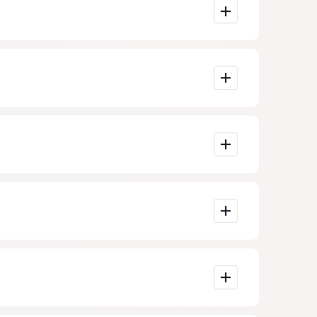
plejidad de la
s importante
porcionados por
s en Madrid.
de teléfono.
ecciones.