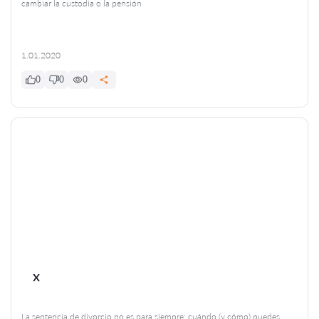
cambiar la custodia o la pensión
1.01.2020
0
0
0
x
La sentencia de divorcio no es para siempre: cuándo (y cómo) puedes