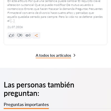
En este artículo Por qué una sentencia puede cambiar El requisito clave:
alteración sustancial Qué se puede modificar De mutuo acuerdo o
contencioso Errores que hacen fracasar la demanda Preguntas frecuentes
Firmaste el convenio de divorcio hace cuatro años y pensabas que
aquello quedaba cerrado para siempre. Pero la vida no se detiene: pierdes
el […]
21.07.2026
0
0
0
A todos los artículos
Las personas también
preguntan:
Preguntas importantes