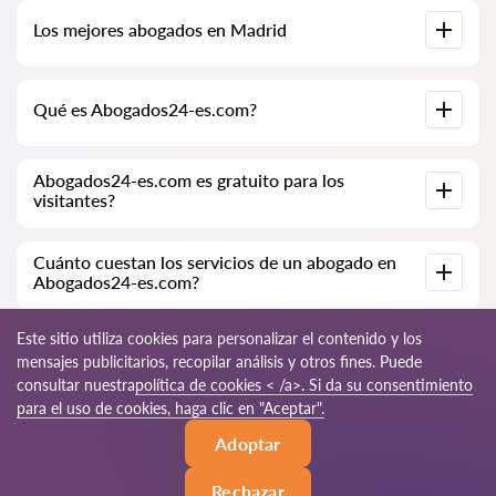
Base de datos completa de abogados en Madrid,
Los mejores abogados en Madrid
especialmente para usted. Biografías completas de los
abogados con números de teléfono.
Tenemos una lista de los mejores abogados en Madrid con
Qué es Abogados24-es.com?
información completa. Precios, opiniones, números de
teléfono y direcciones.
Abogados24-es.com es una empresa jurídica moderna.
Abogados24-es.com es gratuito para los
Ayudamos a personas físicas y jurídicas, así como a empresas
visitantes?
extranjeras.
Sí, el sitio y su uso son gratuitos para los visitantes de Madrid;
Cuánto cuestan los servicios de un abogado en
sin embargo, los servicios y consultas prestados por los
Abogados24-es.com?
abogados son de pago.
El costo de la consulta y los servicios de nuestros
Este sitio utiliza cookies para personalizar el contenido y los
especialistas depende de la complejidad de la cuestión y del
mensajes publicitarios, recopilar análisis y otros fines. Puede
volumen de trabajo; normalmente, la consulta por teléfono
consultar nuestra
política de cookies < /a>. Si da su consentimiento
(en línea) varía de 70 a 150 EUR. El costo del contrato se
discute de forma individual.
© 2026 Abogados24-es.com
para el uso de cookies, haga clic en "Aceptar".
Adoptar
Reglas de uso
Mapa del sitio
Nuestra red mundial
Rechazar