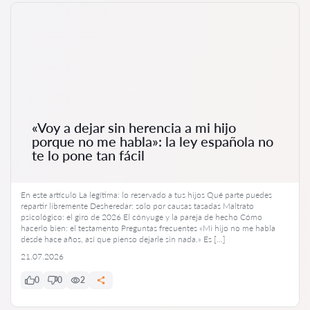
«Voy a dejar sin herencia a mi hijo
porque no me habla»: la ley española no
te lo pone tan fácil
En este artículo La legítima: lo reservado a tus hijos Qué parte puedes
repartir libremente Desheredar: solo por causas tasadas Maltrato
psicológico: el giro de 2026 El cónyuge y la pareja de hecho Cómo
hacerlo bien: el testamento Preguntas frecuentes «Mi hijo no me habla
desde hace años, así que pienso dejarle sin nada.» Es […]
21.07.2026
0
0
2