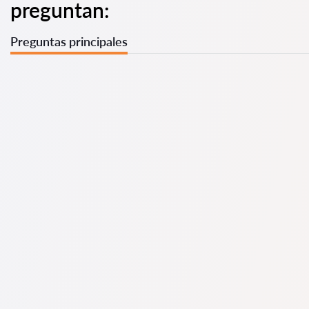
preguntan:
Preguntas principales
Tenemos una lista de los mejores abogados en con
información completa. Precios, opiniones, números de
teléfono y direcciones.
En nuestro servicio, tenemos opiniones genuinas sobre
abogados; no eliminamos las opiniones negativas y no es
posible manipularlas.
Las consultas con abogados en comienzan desde 70 EUR y
pueden ser más altas (los precios pueden variar según la