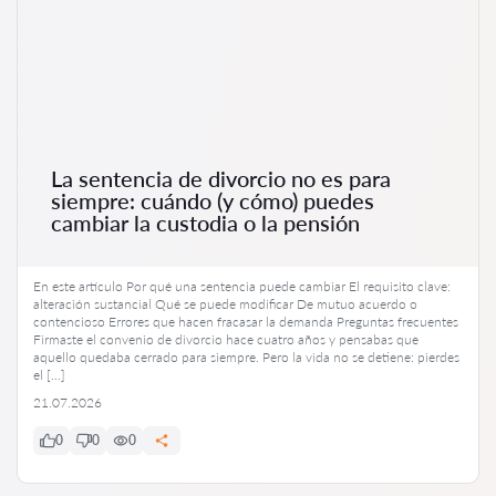
La sentencia de divorcio no es para
siempre: cuándo (y cómo) puedes
cambiar la custodia o la pensión
En este artículo Por qué una sentencia puede cambiar El requisito clave:
alteración sustancial Qué se puede modificar De mutuo acuerdo o
contencioso Errores que hacen fracasar la demanda Preguntas frecuentes
Firmaste el convenio de divorcio hace cuatro años y pensabas que
aquello quedaba cerrado para siempre. Pero la vida no se detiene: pierdes
el […]
21.07.2026
0
0
0