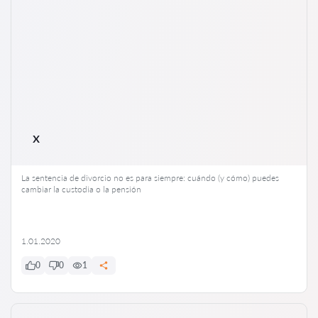
lo antes posible.
judicial y la consulta escrita (opinión legal). El tipo de
asistencia depende de la situación y de las preferencias del
cliente.
x
La sentencia de divorcio no es para siempre: cuándo (y cómo) puedes
cambiar la custodia o la pensión
1.01.2020
0
0
1