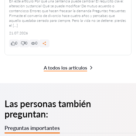
En este artículo Por qué una sentencia puede cambiar El requisito clave:
alteración sustancial Qué se puede modificar De mutuo acuerdo o
contencioso Errores que hacen fracasar la demanda Preguntas frecuentes
Firmaste el convenio de divorcio hace cuatro años y pensabas que
aquello quedaba cerrado para siempre. Pero la vida no se detiene: pierdes
el […]
21.07.2026
0
0
0
A todos los artículos
Las personas también
preguntan:
Preguntas importantes