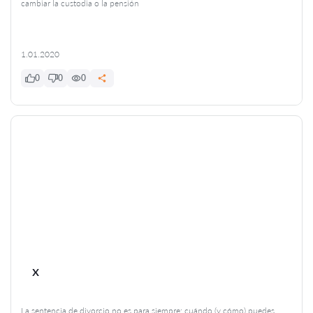
cambiar la custodia o la pensión
1.01.2020
0
0
0
x
La sentencia de divorcio no es para siempre: cuándo (y cómo) puedes