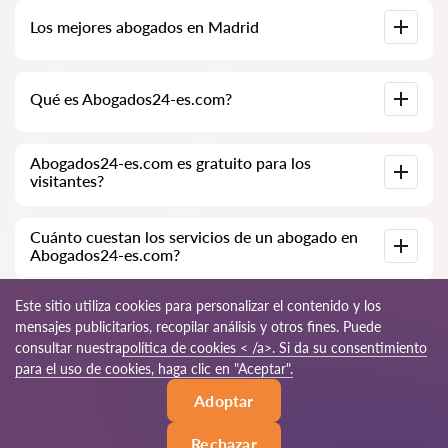
Base de datos completa de abogados en Madrid,
Los mejores abogados en Madrid
especialmente para usted. Biografías completas de los
abogados con números de teléfono.
Tenemos una lista de los mejores abogados en Madrid con
Qué es Abogados24-es.com?
información completa. Precios, opiniones, números de
teléfono y direcciones.
Abogados24-es.com es una empresa jurídica moderna.
Abogados24-es.com es gratuito para los
Ayudamos a personas físicas y jurídicas, así como a empresas
visitantes?
extranjeras.
Sí, el sitio y su uso son gratuitos para los visitantes de Madrid;
Cuánto cuestan los servicios de un abogado en
sin embargo, los servicios y consultas prestados por los
Abogados24-es.com?
abogados son de pago.
El costo de la consulta y los servicios de nuestros
Este sitio utiliza cookies para personalizar el contenido y los
especialistas depende de la complejidad de la cuestión y del
mensajes publicitarios, recopilar análisis y otros fines. Puede
volumen de trabajo; normalmente, la consulta por teléfono
consultar nuestra
política de cookies < /a>. Si da su consentimiento
(en línea) varía de 70 a 150 EUR. El costo del contrato se
discute de forma individual.
© 2026 Abogados24-es.com
para el uso de cookies, haga clic en "Aceptar".
Adoptar
Reglas de uso
Mapa del sitio
Nuestra red mundial
Rechazar