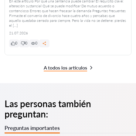
En este artículo Por qué una sentencia puede cambiar El requisito clave:
alteración sustancial Qué se puede modificar De mutuo acuerdo o
contencioso Errores que hacen fracasar la demanda Preguntas frecuentes
Firmaste el convenio de divorcio hace cuatro años y pensabas que
aquello quedaba cerrado para siempre. Pero la vida no se detiene: pierdes
el […]
21.07.2026
0
0
0
A todos los artículos
Las personas también
preguntan:
Preguntas importantes