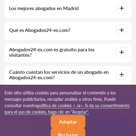
Base de datos completa de abogados en Madrid,
Los mejores abogados en Madrid
especialmente para usted. Biografías completas de los
abogados con números de teléfono.
Tenemos una lista de los mejores abogados en Madrid con
Qué es Abogados24-es.com?
información completa. Precios, opiniones, números de
teléfono y direcciones.
Abogados24-es.com es una empresa jurídica moderna.
Abogados24-es.com es gratuito para los
Ayudamos a personas físicas y jurídicas, así como a empresas
visitantes?
extranjeras.
Sí, el sitio y su uso son gratuitos para los visitantes de Madrid;
Cuánto cuestan los servicios de un abogado en
sin embargo, los servicios y consultas prestados por los
Abogados24-es.com?
abogados son de pago.
El costo de la consulta y los servicios de nuestros
Este sitio utiliza cookies para personalizar el contenido y los
especialistas depende de la complejidad de la cuestión y del
mensajes publicitarios, recopilar análisis y otros fines. Puede
volumen de trabajo; normalmente, la consulta por teléfono
consultar nuestra
política de cookies < /a>. Si da su consentimiento
(en línea) varía de 70 a 150 EUR. El costo del contrato se
discute de forma individual.
© 2026 Abogados24-es.com
para el uso de cookies, haga clic en "Aceptar".
Adoptar
Reglas de uso
Mapa del sitio
Nuestra red mundial
Rechazar