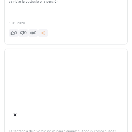
cambiar la custodia o la pensión
1.01.2020
0
0
0
x
La sentencia de divorcio no es para siempre: cuándo (y cómo) puedes