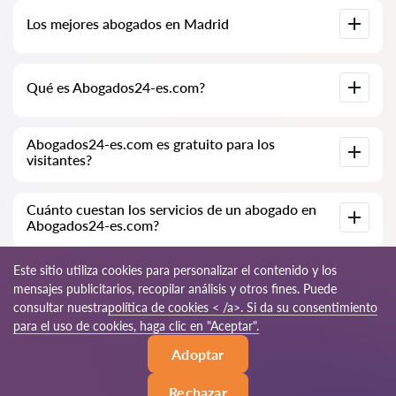
Base de datos completa de abogados en Madrid,
Los mejores abogados en Madrid
especialmente para usted. Biografías completas de los
abogados con números de teléfono.
Tenemos una lista de los mejores abogados en Madrid con
Qué es Abogados24-es.com?
información completa. Precios, opiniones, números de
teléfono y direcciones.
Abogados24-es.com es una empresa jurídica moderna.
Abogados24-es.com es gratuito para los
Ayudamos a personas físicas y jurídicas, así como a empresas
visitantes?
extranjeras.
Sí, el sitio y su uso son gratuitos para los visitantes de Madrid;
Cuánto cuestan los servicios de un abogado en
sin embargo, los servicios y consultas prestados por los
Abogados24-es.com?
abogados son de pago.
El costo de la consulta y los servicios de nuestros
Este sitio utiliza cookies para personalizar el contenido y los
especialistas depende de la complejidad de la cuestión y del
mensajes publicitarios, recopilar análisis y otros fines. Puede
volumen de trabajo; normalmente, la consulta por teléfono
consultar nuestra
política de cookies < /a>. Si da su consentimiento
(en línea) varía de 70 a 150 EUR. El costo del contrato se
discute de forma individual.
© 2026 Abogados24-es.com
para el uso de cookies, haga clic en "Aceptar".
Adoptar
Reglas de uso
Mapa del sitio
Nuestra red mundial
Rechazar