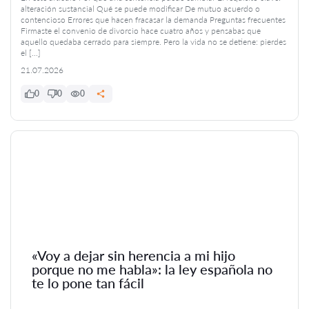
alteración sustancial Qué se puede modificar De mutuo acuerdo o
contencioso Errores que hacen fracasar la demanda Preguntas frecuentes
Firmaste el convenio de divorcio hace cuatro años y pensabas que
aquello quedaba cerrado para siempre. Pero la vida no se detiene: pierdes
el […]
21.07.2026
0
0
0
«Voy a dejar sin herencia a mi hijo
porque no me habla»: la ley española no
te lo pone tan fácil