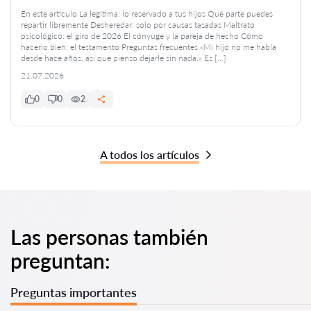
En este artículo La legítima: lo reservado a tus hijos Qué parte puedes
repartir libremente Desheredar: solo por causas tasadas Maltrato
psicológico: el giro de 2026 El cónyuge y la pareja de hecho Cómo
hacerlo bien: el testamento Preguntas frecuentes «Mi hijo no me habla
desde hace años, así que pienso dejarle sin nada.» Es […]
21.07.2026
0
0
2
A todos los artículos
Las personas también
preguntan:
Preguntas importantes