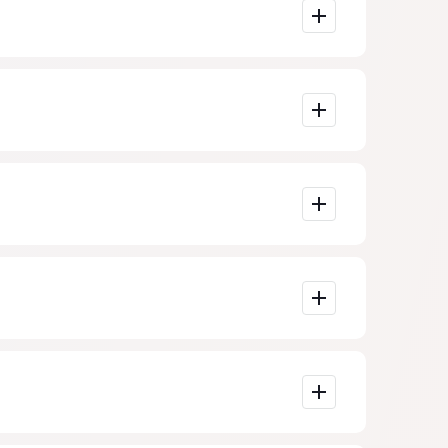
plejidad de la
s importante
porcionados por
s en Madrid.
de teléfono.
ecciones.