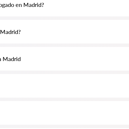
bogado en Madrid?
 70 EUR y pueden ser más altas (los precios pueden variar según la com
 Madrid?
eda de abogados Abogados24-es.com de forma completamente gratuita. E
 especialista son gratuitos, mientras que la consulta y los servicios pro
n Madrid
luyendo el análisis de documentos del caso. Lista de la Orden de Abogado
almente para usted. Biografías completas de los abogados con números 
on información completa. Precios, opiniones, números de teléfono y dir