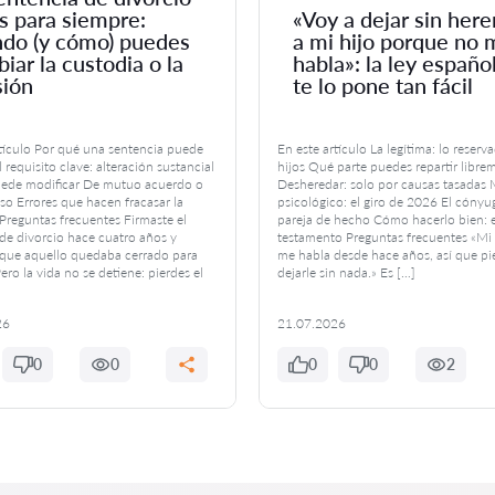
s para siempre:
«Voy a dejar sin here
do (y cómo) puedes
a mi hijo porque no 
iar la custodia o la
habla»: la ley españo
sión
te lo pone tan fácil
rtículo Por qué una sentencia puede
En este artículo La legítima: lo reserv
 requisito clave: alteración sustancial
hijos Qué parte puedes repartir libre
ede modificar De mutuo acuerdo o
Desheredar: solo por causas tasadas 
so Errores que hacen fracasar la
psicológico: el giro de 2026 El cónyug
reguntas frecuentes Firmaste el
pareja de hecho Cómo hacerlo bien: e
de divorcio hace cuatro años y
testamento Preguntas frecuentes «Mi 
que aquello quedaba cerrado para
me habla desde hace años, así que p
ero la vida no se detiene: pierdes el
dejarle sin nada.» Es […]
26
21.07.2026
0
0
0
0
2