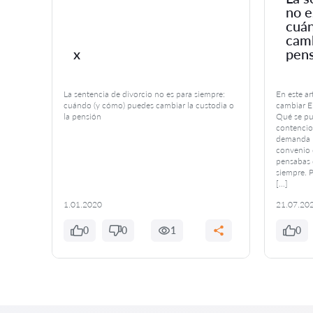
no e
 tu
cuán
camb
x
pen
La sentencia de divorcio no es para siempre:
En este a
voca a
cuándo (y cómo) puedes cambiar la custodia o
cambiar El
la pensión
Qué se pu
iencias
contencio
ritorio
demanda P
te
convenio 
ente
pensabas 
siempre. P
[…]
1.01.2020
21.07.20
0
0
1
0