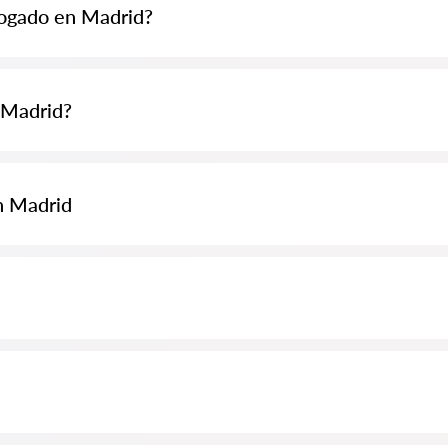
bogado en Madrid?
 70 EUR y pueden ser más altas (los precios pueden variar según la com
 Madrid?
eda de abogados Abogados24-es.com de forma completamente gratuita. E
 especialista son gratuitos, mientras que la consulta y los servicios pro
n Madrid
luyendo el análisis de documentos del caso. Lista de la Orden de Abogado
almente para usted. Biografías completas de los abogados con números 
on información completa. Precios, opiniones, números de teléfono y dir