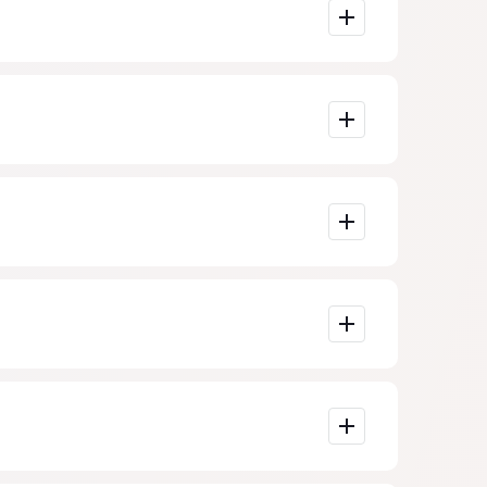
plejidad de la
s importante
porcionados por
s en Madrid.
de teléfono.
ecciones.