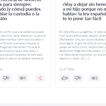
s para siempre:
«Voy a dejar sin here
do (y cómo) puedes
a mi hijo porque no 
iar la custodia o la
habla»: la ley españo
sión
te lo pone tan fácil
rtículo Por qué una sentencia puede
En este artículo La legítima: lo reserv
 requisito clave: alteración sustancial
hijos Qué parte puedes repartir libre
ede modificar De mutuo acuerdo o
Desheredar: solo por causas tasadas 
so Errores que hacen fracasar la
psicológico: el giro de 2026 El cónyug
reguntas frecuentes Firmaste el
pareja de hecho Cómo hacerlo bien: e
de divorcio hace cuatro años y
testamento Preguntas frecuentes «Mi 
que aquello quedaba cerrado para
me habla desde hace años, así que p
ero la vida no se detiene: pierdes el
dejarle sin nada.» Es […]
26
21.07.2026
0
0
0
0
2