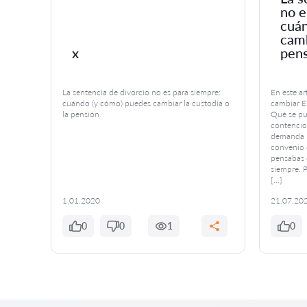
no e
 tu
cuán
camb
x
pen
La sentencia de divorcio no es para siempre:
En este a
voca a
cuándo (y cómo) puedes cambiar la custodia o
cambiar El
la pensión
Qué se pu
iencias
contencio
ritorio
demanda P
te
convenio 
ente
pensabas 
siempre. P
[…]
1.01.2020
21.07.20
0
0
1
0